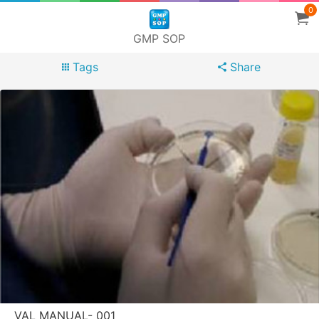
0
GMP SOP
Tags
Share
VAL MANUAL- 001